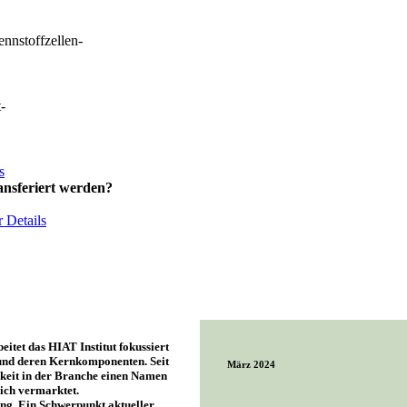
nnstoffzellen-
-
s
nsferiert werden?
 Details
itet das HIAT Institut fokussiert
 und deren Kernkomponenten. Seit
März 2024
gkeit in der Branche einen Namen
eich vermarktet.
ung. Ein Schwerpunkt aktueller