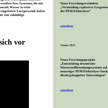
sezellen- bzw. Systemen, die mit
Neues Forschungsvorhaben:
ammend, Wasser in seine
„Vermeidung explosiver Gasgemisc
e eingeleitete Energiewende haben
der PEM-Elektrolyse“
ür eine zukünftige
weiterlesen
sich vor
Januar 2023
Neues Forschungsprojekt:
„Entwicklung dezentraler
Wasserstoffbetankungssysteme auf 
neuartiger PEM-Elektrolyse-Stack
direkt gekoppelter Solaranlagen“
weiterlesen