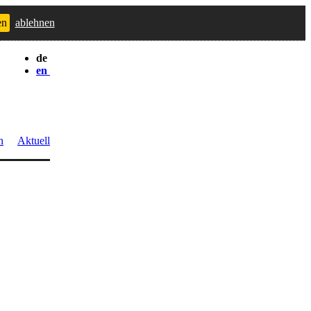
en
ablehnen
de
en
n
Aktuell