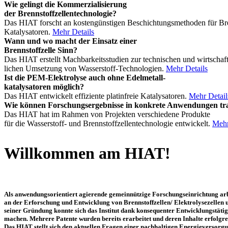
Wie gelingt die Kommerzialisierung
der Brennstoffzellentechnologie?
Das HIAT forscht an kostengünstigen Beschichtungsmethoden für Bre
Katalysatoren.
Mehr Details
Wann und wo macht der Einsatz einer
Brennstoffzelle Sinn?
Das HIAT erstellt Machbarkeitsstudien zur technischen und wirtschaft
lichen Umsetzung von Wasserstoff-Technologien.
Mehr Details
Ist die PEM-Elektrolyse auch ohne Edelmetall-
katalysatoren möglich?
Das HIAT entwickelt effiziente platinfreie Katalysatoren.
Mehr Detail
Wie können Forschungsergebnisse in konkrete Anwendungen tra
Das HIAT hat im Rahmen von Projekten verschiedene Produkte
für die Wasserstoff- und Brennstoffzellentechnologie entwickelt.
Mehr
Willkommen am HIAT!
Als anwendungsorientiert agierende gemeinnützige Forschungseinrichtung arbe
an der Erforschung und Entwicklung von Brennstoffzellen/ Elektrolysezellen
seiner Gründung konnte sich das Institut dank konsequenter Entwicklungstäti
machen. Mehrere Patente wurden bereits erarbeitet und deren Inhalte erfolgr
Das HIAT stellt sich den aktuellen Fragen einer nachhaltigen Energieversorg