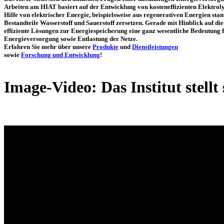
Arbeiten am HIAT basiert auf der Entwicklung von kosteneffizienten Elektroly
Hilfe von elektrischer Energie, beispielsweise aus regenerativen Energien st
Bestandteile Wasserstoff und Sauerstoff zersetzen. Gerade mit Hinblick auf di
effiziente Lösungen zur Energiespeicherung eine ganz wesentliche Bedeutung f
Energieversorgung sowie Entlastung der Netze.
Erfahren Sie mehr über unsere
Produkte
und
Dienstleistungen
sowie
Forschung und Entwicklung
!
Image-Video: Das Institut stellt 