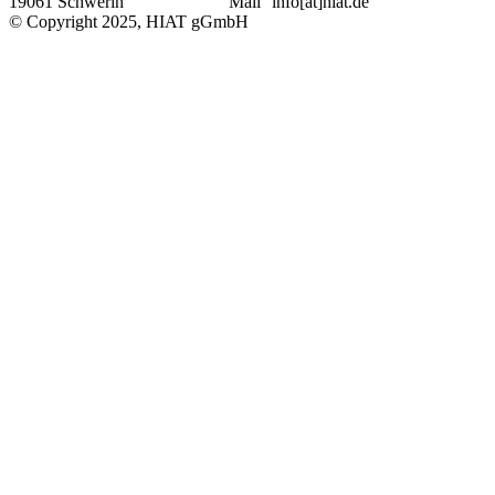
19061 Schwerin
Mail
info[at]hiat.de
© Copyright 2025, HIAT gGmbH