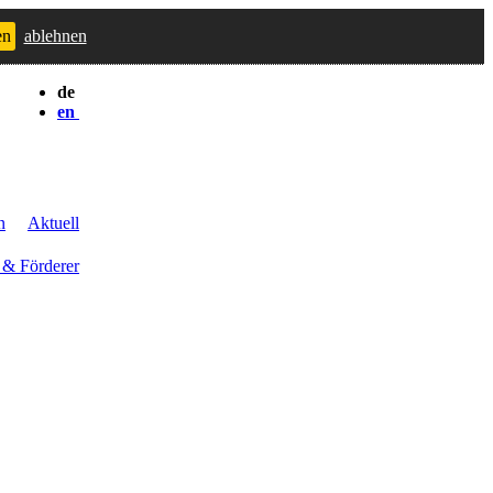
en
ablehnen
de
en
n
Aktuell
 & Förderer