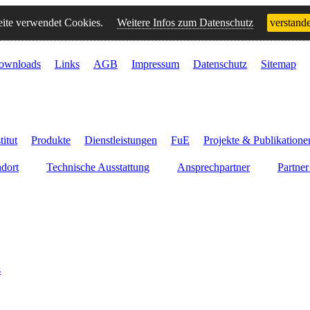
ite verwendet Cookies.
Weitere Infos zum Datenschutz
verstand
ownloads
Links
AGB
Impressum
Datenschutz
Sitemap
titut
Produkte
Dienstleistungen
FuE
Projekte & Publikatione
dort
Technische Ausstattung
Ansprechpartner
Partner
s