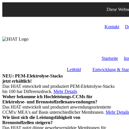
Diese Webse
Kontakt
D
Startseite
Ins
Leitbild
Entwicklung & Stan
NEU: PEM-Elektrolyse-Stacks
jetzt erhältlich!
Das HIAT entwickelt und produziert PEM-Elektrolyse-Stacks
bis 100 bar Differenzdruck.
Mehr Details
Woher bekomme ich Hochleistungs-CCMs für
Elektrolyse- und Brennstoffzellenanwendungen?
Das HIAT entwickelt und produziert anwendungsorientierte
CCM's/ MEA's auf Basis unterschiedlicher Membranen.
Mehr Detail
Wie lässt sich die Leistungsfähigkeit von
Brennstoffzellen steigern?
Das HIAT nutzt dünne gewebeverstärkte Membranen für