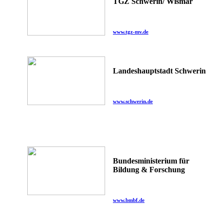
TGZ Schwerin/ Wismar
www.tgz-mv.de
Landeshauptstadt Schwerin
www.schwerin.de
Bundesministerium für
Bildung & Forschung
www.bmbf.de