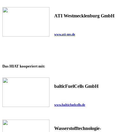
ATI Westmecklenburg GmbH
www.ati-mv.de
Das HIAT kooperiert mit:
balticFuelCells GmbH
www.balticfuelcells.de
Wasserstofftechnologie-